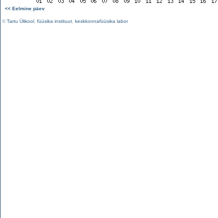
<< Eelmine päev
©
Tartu Ülikool
,
füüsika instituut
,
keskkonnafüüsika labor