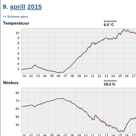
9.
aprill
2015
<< Eelmine päev
keskmine
Temperatuur
6.0 °C
keskmine
Niiskus
59.4 %