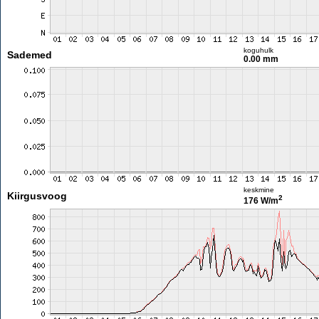
koguhulk
Sademed
0.00 mm
keskmine
Kiirgusvoog
2
176 W/m