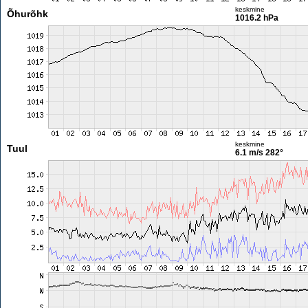
keskmine
Õhurõhk
1016.2 hPa
keskmine
Tuul
6.1 m/s
282°