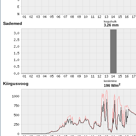
koguhulk
Sademed
3.26 mm
keskmine
Kiirgusvoog
2
196 W/m