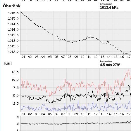
keskmine
Õhurõhk
1013.4 hPa
keskmine
Tuul
4.5 m/s
279°