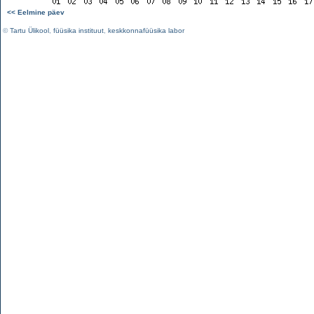
<< Eelmine päev
©
Tartu Ülikool
,
füüsika instituut
,
keskkonnafüüsika labor