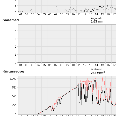
koguhulk
Sademed
1.63 mm
keskmine
Kiirgusvoog
2
263 W/m