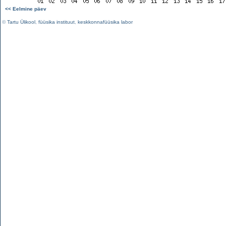
<< Eelmine päev
©
Tartu Ülikool
,
füüsika instituut
,
keskkonnafüüsika labor