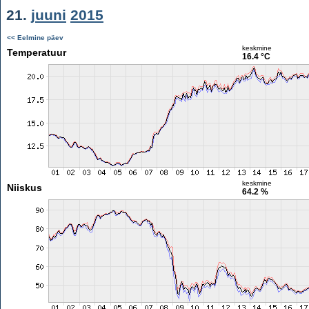
21.
juuni
2015
<< Eelmine päev
keskmine
Temperatuur
16.4 °C
keskmine
Niiskus
64.2 %