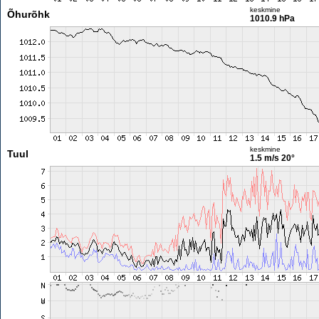
keskmine
Õhurõhk
1010.9 hPa
keskmine
Tuul
1.5 m/s
20°