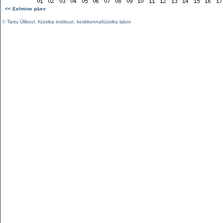
<< Eelmine päev
©
Tartu Ülikool
,
füüsika instituut
,
keskkonnafüüsika labor