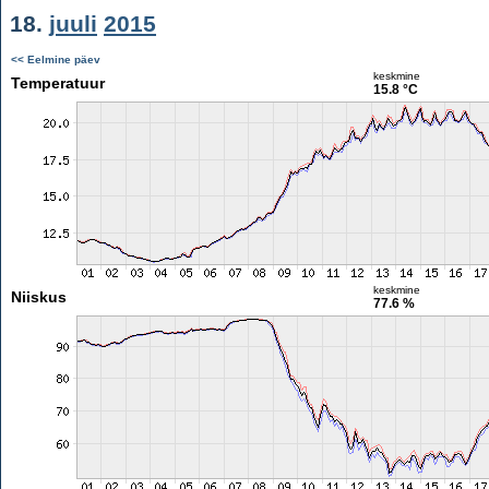
18.
juuli
2015
<< Eelmine päev
keskmine
Temperatuur
15.8 °C
keskmine
Niiskus
77.6 %