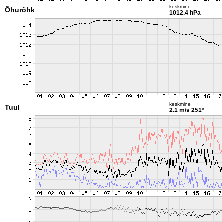
keskmine
Õhurõhk
1012.4 hPa
keskmine
Tuul
2.1 m/s
251°