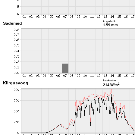
koguhulk
Sademed
1.59 mm
keskmine
Kiirgusvoog
2
214 W/m