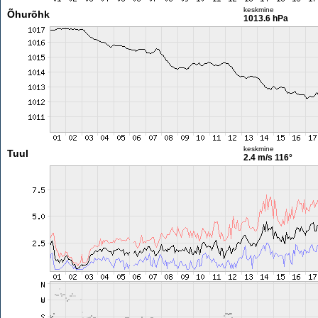
keskmine
Õhurõhk
1013.6 hPa
keskmine
Tuul
2.4 m/s
116°