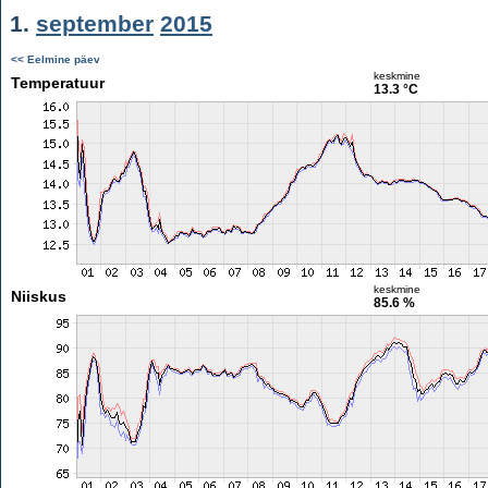
1.
september
2015
<< Eelmine päev
keskmine
Temperatuur
13.3 °C
keskmine
Niiskus
85.6 %