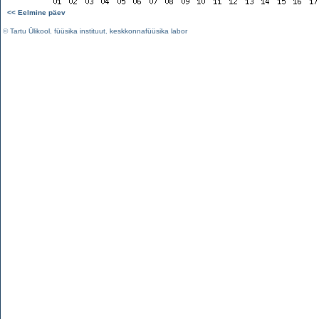
<< Eelmine päev
©
Tartu Ülikool
,
füüsika instituut
,
keskkonnafüüsika labor