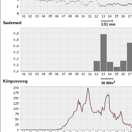
koguhulk
Sademed
3.51 mm
keskmine
Kiirgusvoog
2
36 W/m