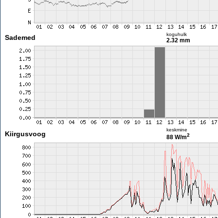
koguhulk
Sademed
2.32 mm
keskmine
Kiirgusvoog
2
88 W/m