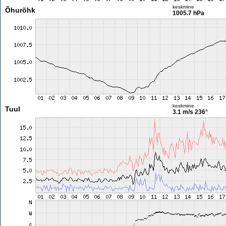
keskmine
Õhurõhk
1005.7 hPa
keskmine
Tuul
3.1 m/s
236°