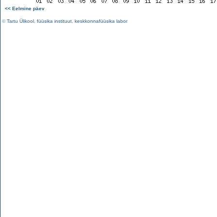
<< Eelmine päev
©
Tartu Ülikool
,
füüsika instituut
,
keskkonnafüüsika labor