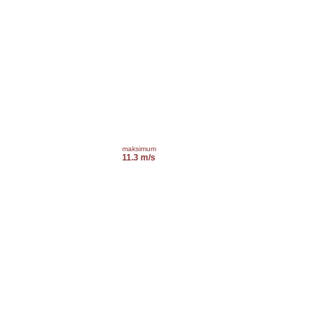
maksimum
11.3 m/s