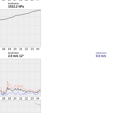
keskmine
1022.2 hPa
keskmine
miinimum
2.0 m/s
12°
0.0 m/s