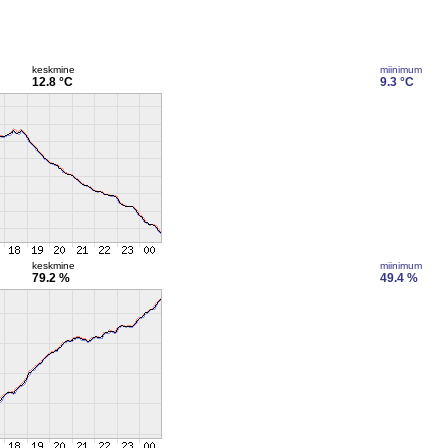
keskmine
miinimum
12.8 °C
9.3 °C
keskmine
miinimum
79.2 %
49.4 %