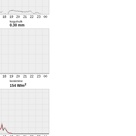
koguhulk
0.30 mm
keskmine
2
154 W/m