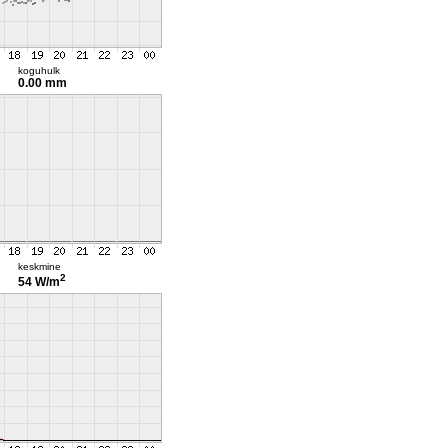
koguhulk
0.00 mm
keskmine
2
54 W/m