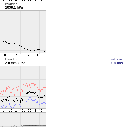
keskmine
1038.1 hPa
keskmine
miinimum
2.0 m/s
205°
0.0 m/s