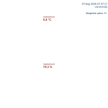
07 Aug 2026 07:37:17
värskenda
Järgmine päev >>
maksimum
6.8 °C
maksimum
79.3 %