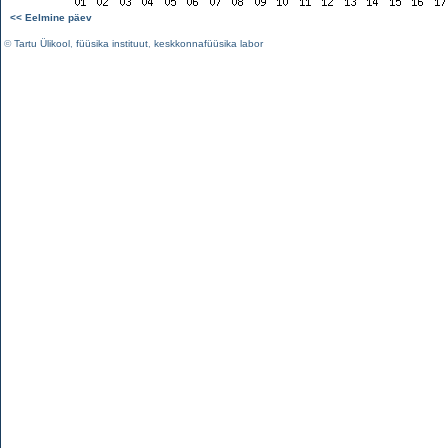
<< Eelmine päev
©
Tartu Ülikool
,
füüsika instituut
,
keskkonnafüüsika labor