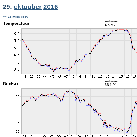
29.
oktoober
2016
<< Eelmine päev
keskmine
Temperatuur
4.5 °C
keskmine
Niiskus
86.1 %