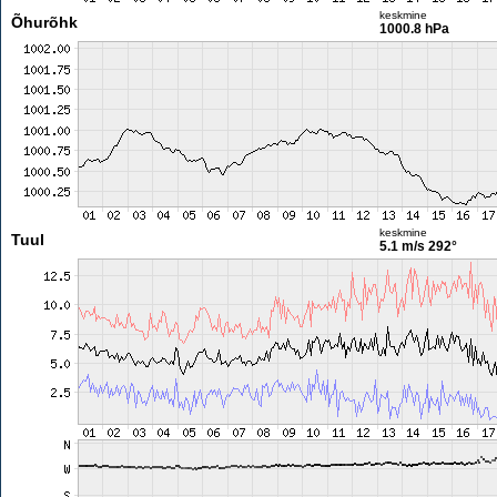
keskmine
Õhurõhk
1000.8 hPa
keskmine
Tuul
5.1 m/s
292°