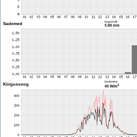
koguhulk
Sademed
5.98 mm
keskmine
Kiirgusvoog
2
40 W/m