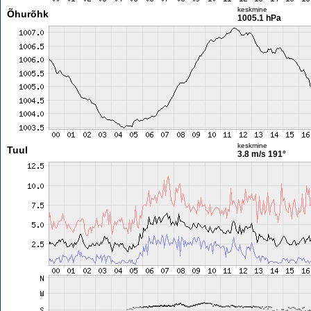
keskmine
Õhurõhk
1005.1 hPa
keskmine
Tuul
3.8 m/s
191°