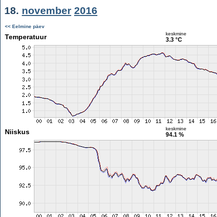
18.
november
2016
<< Eelmine päev
keskmine
Temperatuur
3.3 °C
keskmine
Niiskus
94.1 %