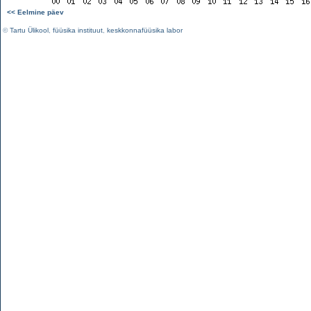
<< Eelmine päev
©
Tartu Ülikool
,
füüsika instituut
,
keskkonnafüüsika labor