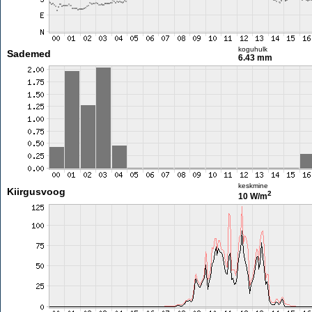
koguhulk
Sademed
6.43 mm
keskmine
Kiirgusvoog
2
10 W/m