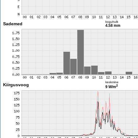
koguhulk
Sademed
4.58 mm
keskmine
Kiirgusvoog
2
9 W/m