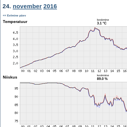
24.
november
2016
<< Eelmine päev
keskmine
Temperatuur
3.1 °C
keskmine
Niiskus
89.0 %