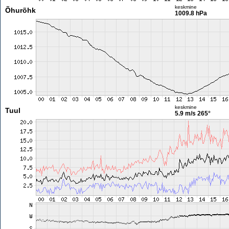
keskmine
Õhurõhk
1009.8 hPa
keskmine
Tuul
5.9 m/s
265°