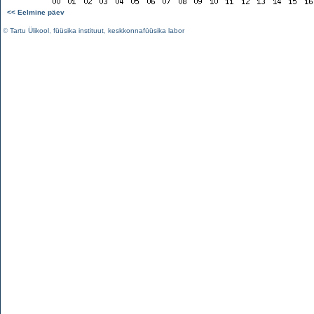
<< Eelmine päev
©
Tartu Ülikool
,
füüsika instituut
,
keskkonnafüüsika labor