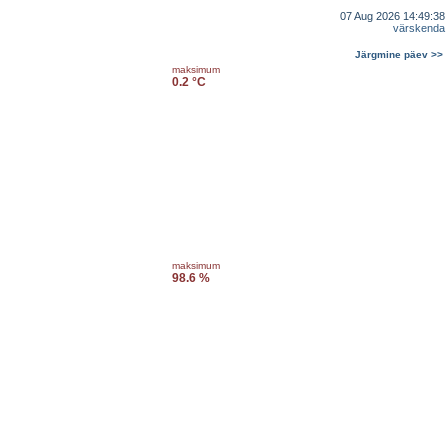
07 Aug 2026 14:49:38
värskenda
Järgmine päev >>
maksimum
0.2 °C
maksimum
98.6 %