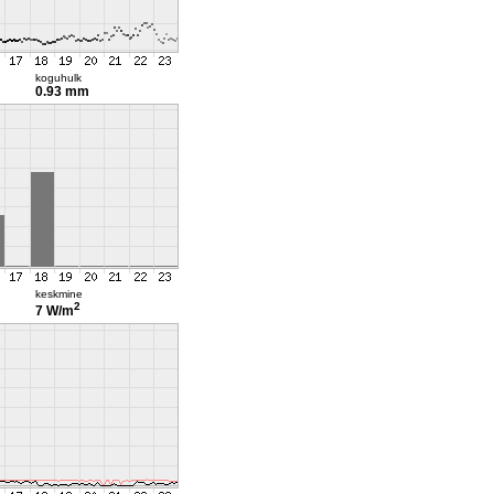
koguhulk
0.93 mm
keskmine
2
7 W/m