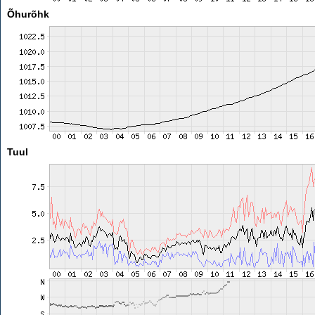
Õhurõhk
Tuul