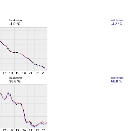
keskmine
miinimum
-1.0 °C
-4.2 °C
keskmine
miinimum
90.6 %
66.8 %