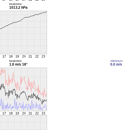
keskmine
1013.2 hPa
keskmine
miinimum
1.0 m/s
18°
0.0 m/s