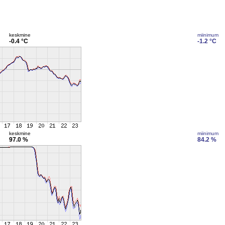
keskmine
miinimum
-0.4 °C
-1.2 °C
keskmine
miinimum
97.0 %
84.2 %