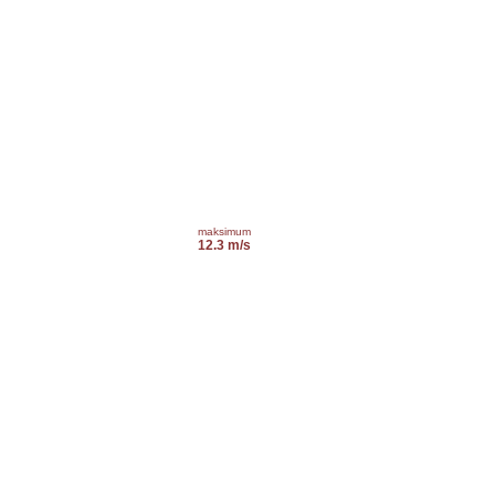
maksimum
12.3 m/s