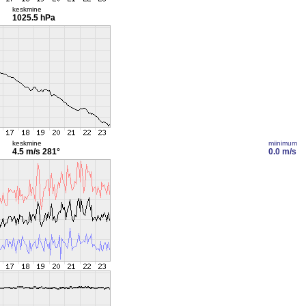
keskmine
1025.5 hPa
keskmine
miinimum
4.5 m/s
281°
0.0 m/s