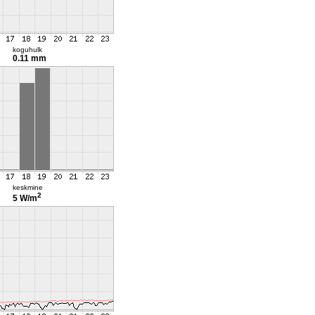
koguhulk
0.11 mm
keskmine
2
5 W/m