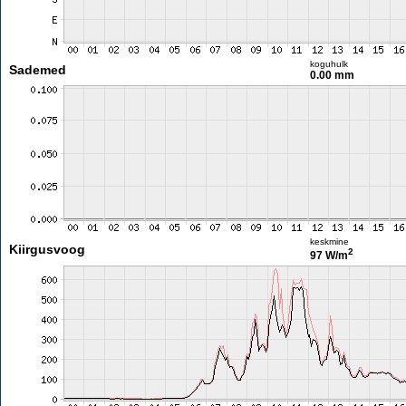
koguhulk
Sademed
0.00 mm
keskmine
Kiirgusvoog
2
97 W/m