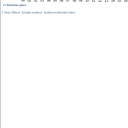
<< Eelmine päev
©
Tartu Ülikool
,
füüsika instituut
,
keskkonnafüüsika labor