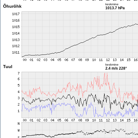
keskmine
Õhurõhk
1013.7 hPa
keskmine
Tuul
2.4 m/s
228°