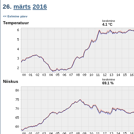
26.
märts
2016
<< Eelmine päev
keskmine
Temperatuur
4.1 °C
keskmine
Niiskus
69.1 %