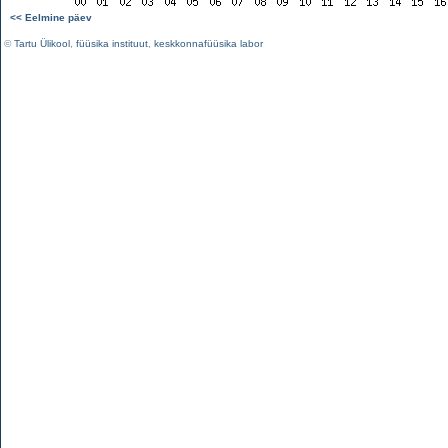
<< Eelmine päev
©
Tartu Ülikool
,
füüsika instituut
,
keskkonnafüüsika labor