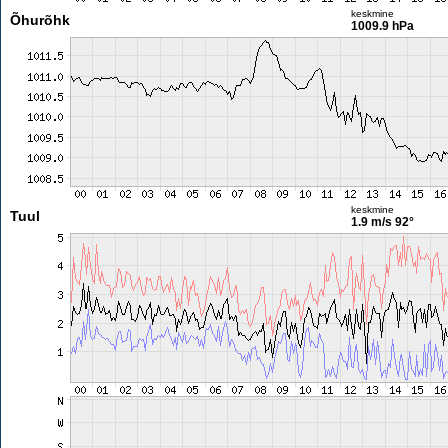
keskmine
Õhurõhk
1009.9 hPa
keskmine
Tuul
1.9 m/s
92°