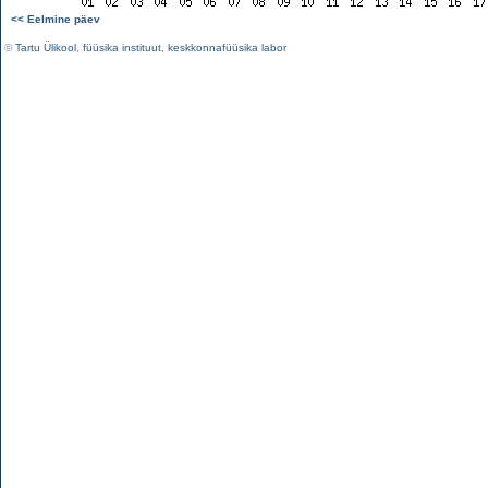
<< Eelmine päev
©
Tartu Ülikool
,
füüsika instituut
,
keskkonnafüüsika labor