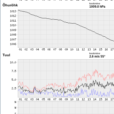
keskmine
Õhurõhk
1009.0 hPa
keskmine
Tuul
2.6 m/s
55°