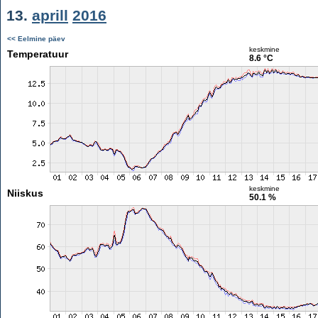
13.
aprill
2016
<< Eelmine päev
keskmine
Temperatuur
8.6 °C
keskmine
Niiskus
50.1 %