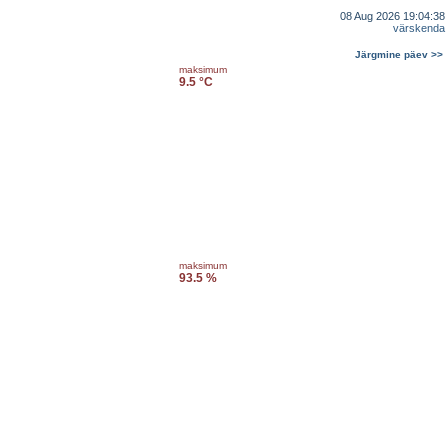
08 Aug 2026 19:04:38
värskenda
Järgmine päev >>
maksimum
9.5 °C
maksimum
93.5 %