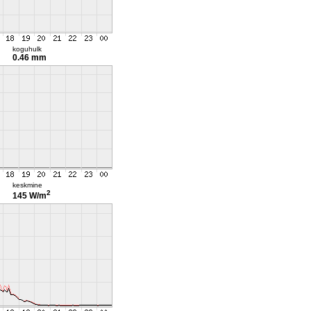
koguhulk
0.46 mm
keskmine
2
145 W/m