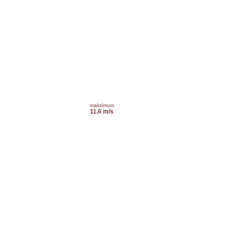
maksimum
11.6 m/s