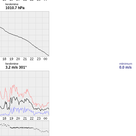
keskmine
1010.7 hPa
keskmine
miinimum
3.2 m/s
301°
0.0 m/s