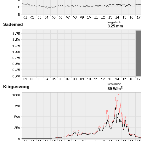
koguhulk
Sademed
3.25 mm
keskmine
Kiirgusvoog
2
89 W/m