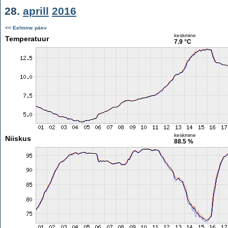
28.
aprill
2016
<< Eelmine päev
keskmine
Temperatuur
7.9 °C
keskmine
Niiskus
88.5 %