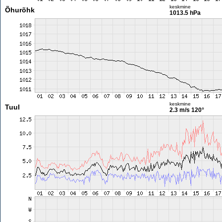
keskmine
Õhurõhk
1013.5 hPa
keskmine
Tuul
2.3 m/s
120°