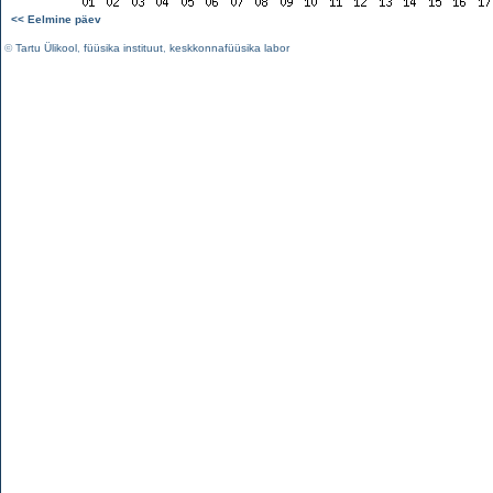
<< Eelmine päev
©
Tartu Ülikool
,
füüsika instituut
,
keskkonnafüüsika labor