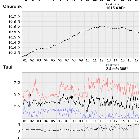
keskmine
Õhurõhk
1015.4 hPa
keskmine
Tuul
2.4 m/s
308°