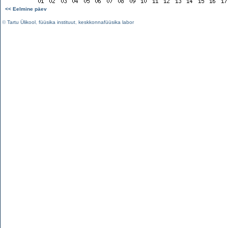
<< Eelmine päev
©
Tartu Ülikool
,
füüsika instituut
,
keskkonnafüüsika labor