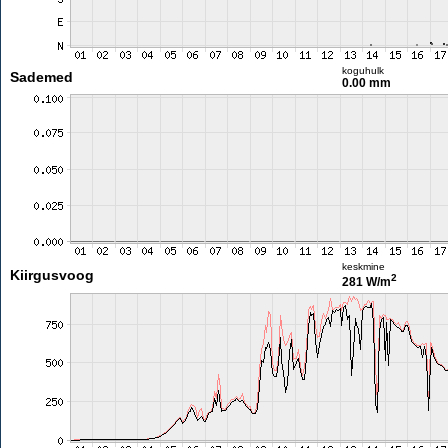
koguhulk
Sademed
0.00 mm
keskmine
Kiirgusvoog
2
281 W/m