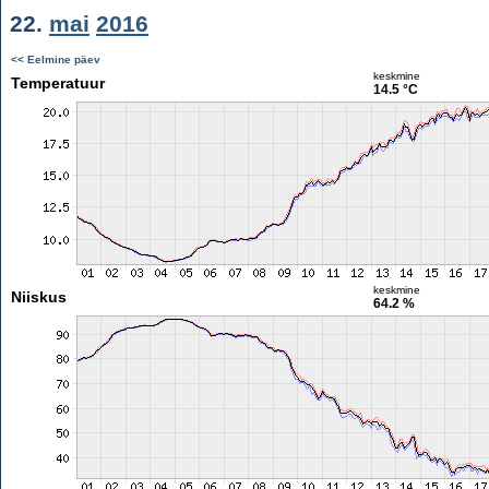
22.
mai
2016
<< Eelmine päev
keskmine
Temperatuur
14.5 °C
keskmine
Niiskus
64.2 %