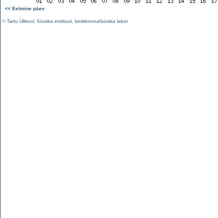
<< Eelmine päev
©
Tartu Ülikool
,
füüsika instituut
,
keskkonnafüüsika labor