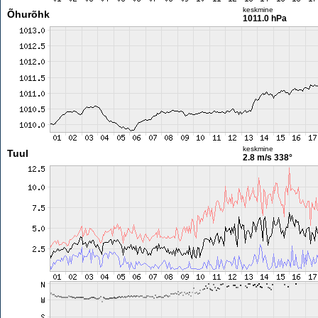
keskmine
Õhurõhk
1011.0 hPa
keskmine
Tuul
2.8 m/s
338°