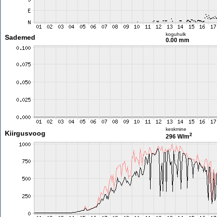
koguhulk
Sademed
0.00 mm
keskmine
Kiirgusvoog
2
296 W/m