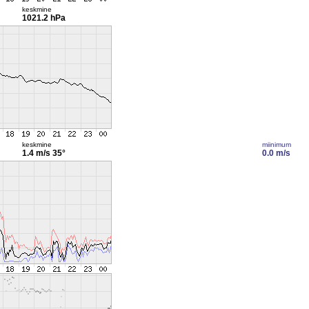
keskmine
1021.2 hPa
keskmine
miinimum
1.4 m/s
35°
0.0 m/s