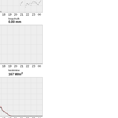
koguhulk
0.00 mm
keskmine
2
167 W/m