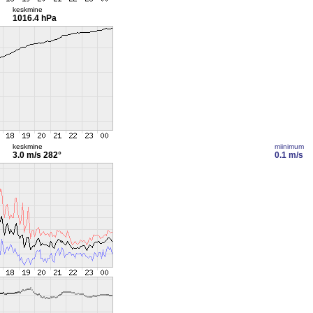
keskmine
1016.4 hPa
keskmine
miinimum
3.0 m/s
282°
0.1 m/s