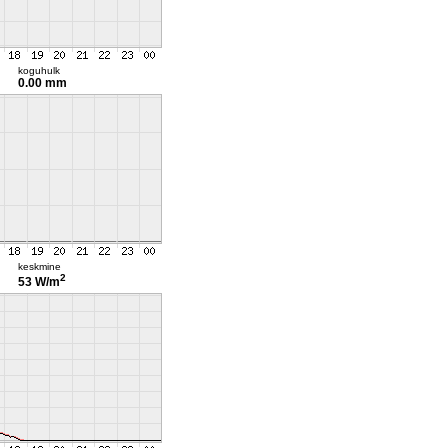
koguhulk
0.00 mm
keskmine
2
53 W/m