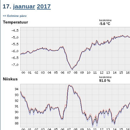
17.
jaanuar
2017
<< Eelmine päev
keskmine
Temperatuur
-5.6 °C
keskmine
Niiskus
91.0 %