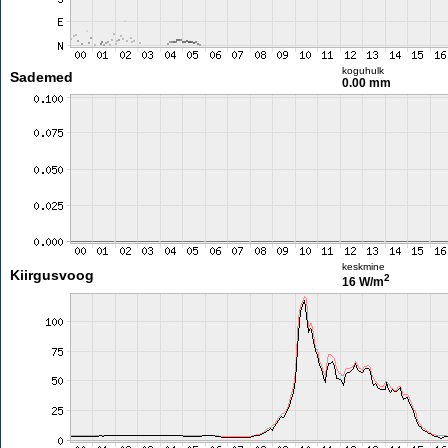
koguhulk
Sademed
0.00 mm
keskmine
Kiirgusvoog
2
16 W/m