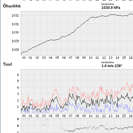
keskmine
Õhurõhk
1030.9 hPa
keskmine
Tuul
1.4 m/s
238°