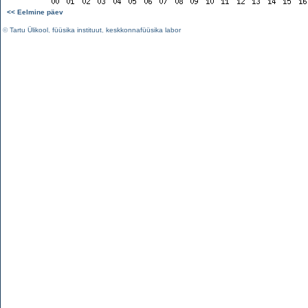
<< Eelmine päev
©
Tartu Ülikool
,
füüsika instituut
,
keskkonnafüüsika labor