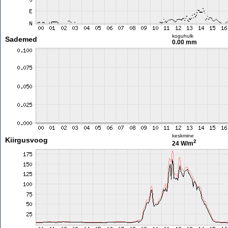
koguhulk
Sademed
0.00 mm
keskmine
Kiirgusvoog
2
24 W/m