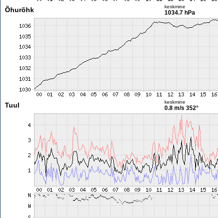
keskmine
Õhurõhk
1034.7 hPa
keskmine
Tuul
0.8 m/s
352°