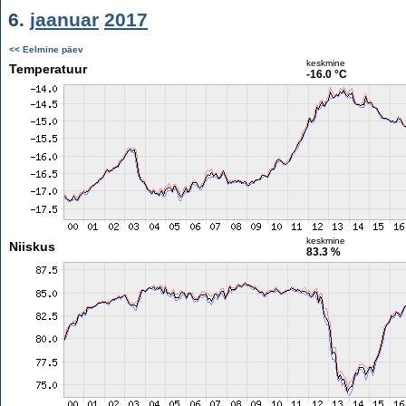
6.
jaanuar
2017
<< Eelmine päev
keskmine
Temperatuur
-16.0 °C
keskmine
Niiskus
83.3 %