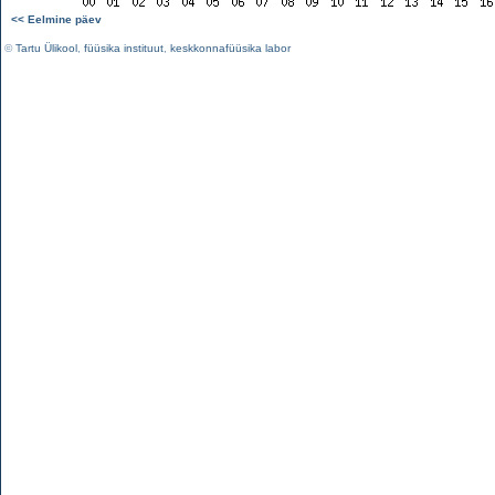
<< Eelmine päev
©
Tartu Ülikool
,
füüsika instituut
,
keskkonnafüüsika labor