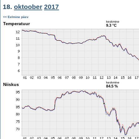
18.
oktoober
2017
<< Eelmine päev
keskmine
Temperatuur
9.3 °C
keskmine
Niiskus
84.5 %