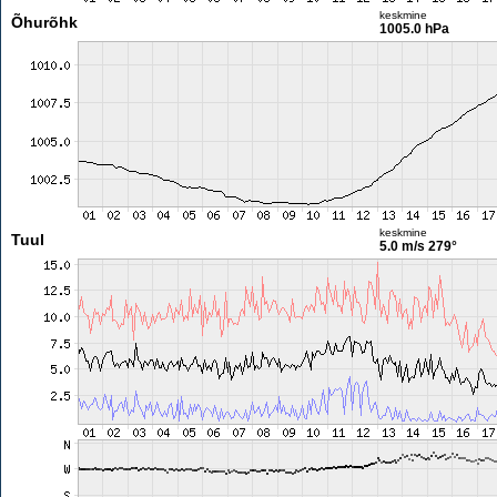
keskmine
Õhurõhk
1005.0 hPa
keskmine
Tuul
5.0 m/s
279°