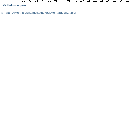
<< Eelmine päev
©
Tartu Ülikool
,
füüsika instituut
,
keskkonnafüüsika labor