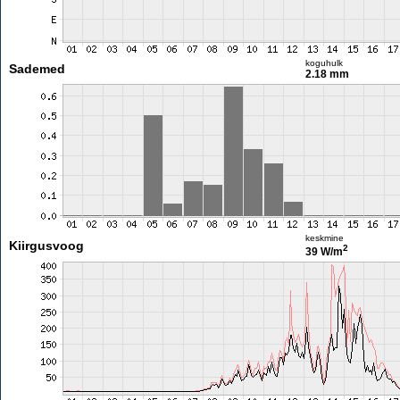
koguhulk
Sademed
2.18 mm
keskmine
Kiirgusvoog
2
39 W/m