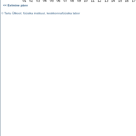
<< Eelmine päev
©
Tartu Ülikool
,
füüsika instituut
,
keskkonnafüüsika labor