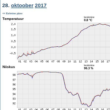
28.
oktoober
2017
<< Eelmine päev
keskmine
Temperatuur
0.8 °C
keskmine
Niiskus
96.3 %