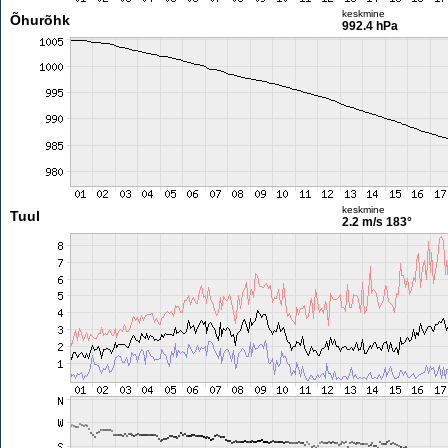
keskmine
Õhurõhk
992.4 hPa
keskmine
Tuul
2.2 m/s
183°