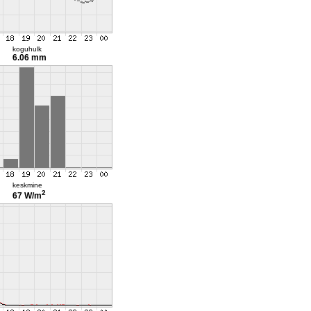
koguhulk
6.06 mm
keskmine
2
67 W/m