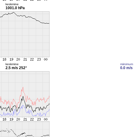
keskmine
1001.0 hPa
keskmine
miinimum
2.5 m/s
252°
0.0 m/s