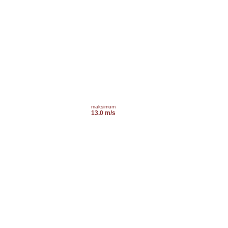
maksimum
13.0 m/s