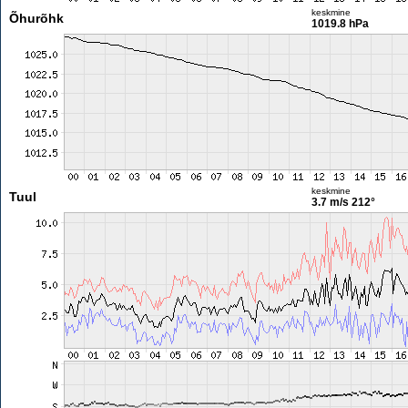
keskmine
Õhurõhk
1019.8 hPa
keskmine
Tuul
3.7 m/s
212°