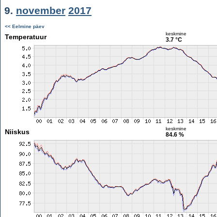
9.
november
2017
<< Eelmine päev
keskmine
Temperatuur
3.7 °C
keskmine
Niiskus
84.6 %