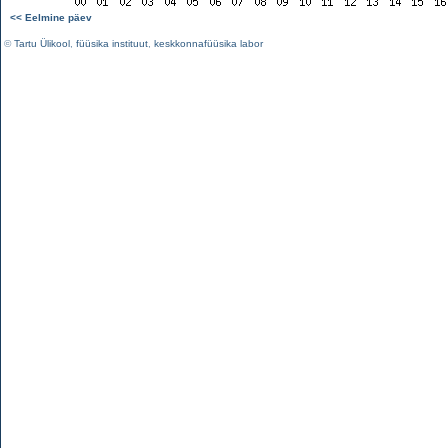
<< Eelmine päev
©
Tartu Ülikool
,
füüsika instituut
,
keskkonnafüüsika labor