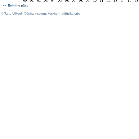
<< Eelmine päev
©
Tartu Ülikool
,
füüsika instituut
,
keskkonnafüüsika labor