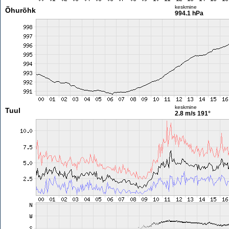
keskmine
Õhurõhk
994.1 hPa
keskmine
Tuul
2.8 m/s
191°