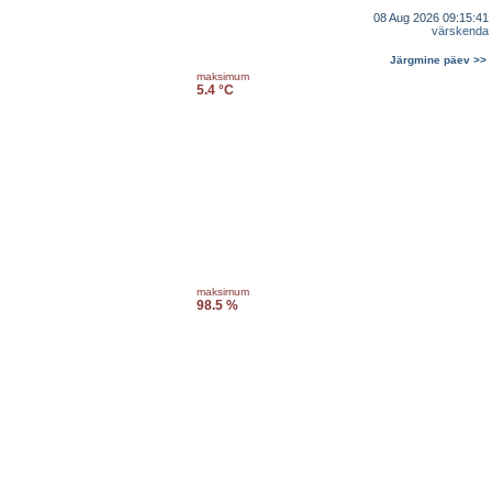
08 Aug 2026 09:15:41
värskenda
Järgmine päev >>
maksimum
5.4 °C
maksimum
98.5 %