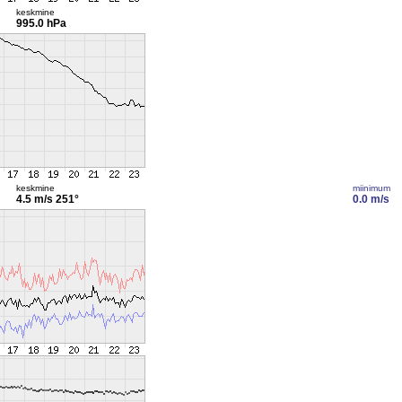
keskmine
995.0 hPa
keskmine
miinimum
4.5 m/s
251°
0.0 m/s