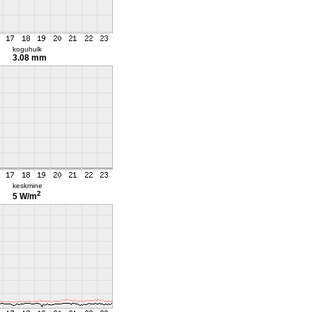
koguhulk
3.08 mm
keskmine
2
5 W/m