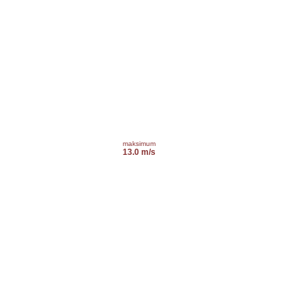
maksimum
13.0 m/s