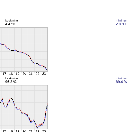
keskmine
miinimum
4.4 °C
2.8 °C
keskmine
miinimum
96.2 %
89.4 %