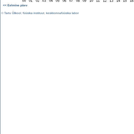
<< Eelmine päev
©
Tartu Ülikool
,
füüsika instituut
,
keskkonnafüüsika labor