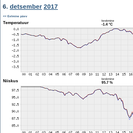
6.
detsember
2017
<< Eelmine päev
keskmine
Temperatuur
-1.4 °C
keskmine
Niiskus
95.7 %