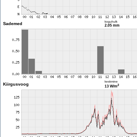
koguhulk
Sademed
2.05 mm
keskmine
Kiirgusvoog
2
13 W/m