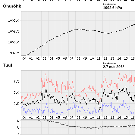
keskmine
Õhurõhk
1002.6 hPa
keskmine
Tuul
2.7 m/s
296°