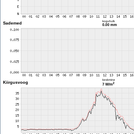
koguhulk
Sademed
0.00 mm
keskmine
Kiirgusvoog
2
7 W/m