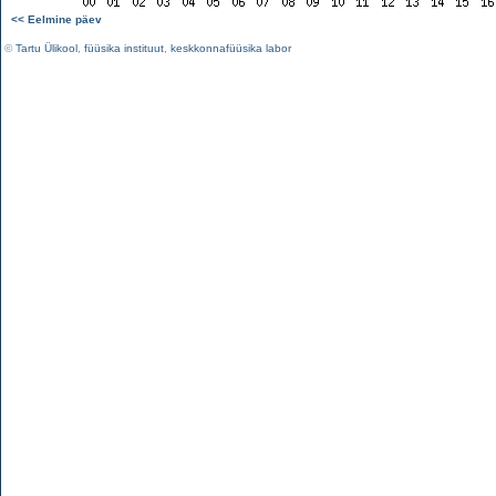
<< Eelmine päev
©
Tartu Ülikool
,
füüsika instituut
,
keskkonnafüüsika labor