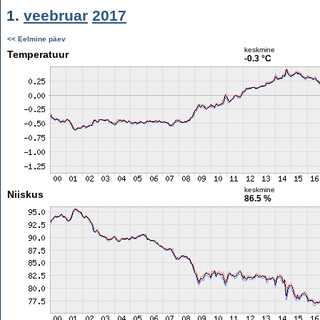
1.
veebruar
2017
<< Eelmine päev
keskmine
Temperatuur
-0.3 °C
keskmine
Niiskus
86.5 %