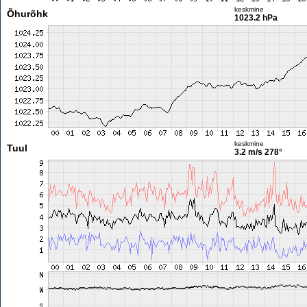
keskmine
Õhurõhk
1023.2 hPa
keskmine
Tuul
3.2 m/s
278°