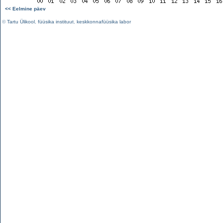
<< Eelmine päev
©
Tartu Ülikool
,
füüsika instituut
,
keskkonnafüüsika labor