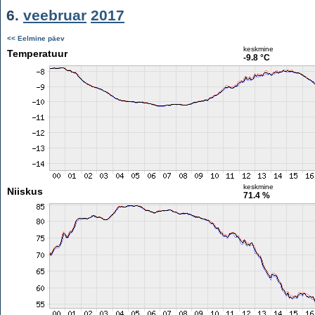
6.
veebruar
2017
<< Eelmine päev
keskmine
Temperatuur
-9.8 °C
keskmine
Niiskus
71.4 %