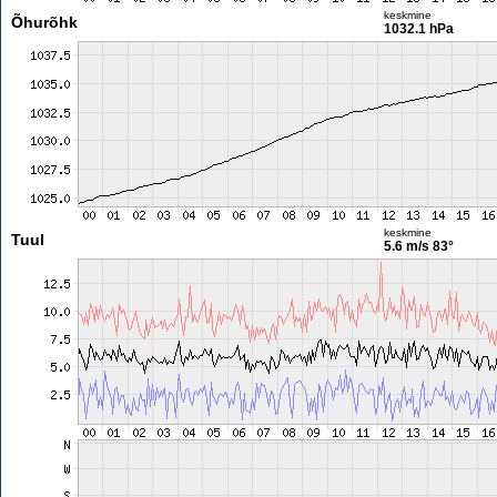
keskmine
Õhurõhk
1032.1 hPa
keskmine
Tuul
5.6 m/s
83°