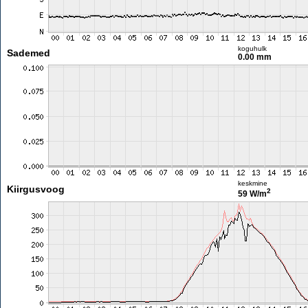
koguhulk
Sademed
0.00 mm
keskmine
Kiirgusvoog
2
59 W/m