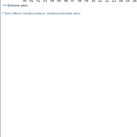
<< Eelmine päev
©
Tartu Ülikool
,
füüsika instituut
,
keskkonnafüüsika labor