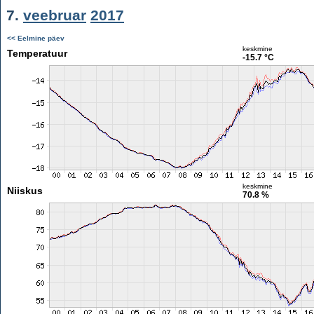
7.
veebruar
2017
<< Eelmine päev
keskmine
Temperatuur
-15.7 °C
keskmine
Niiskus
70.8 %