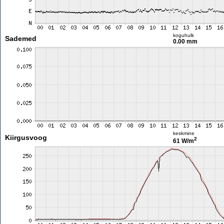
koguhulk
Sademed
0.00 mm
keskmine
Kiirgusvoog
2
61 W/m