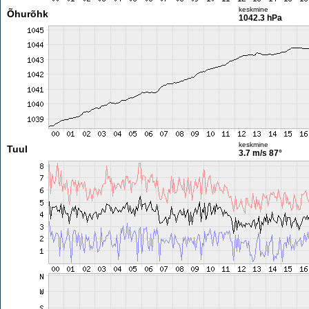
keskmine
Õhurõhk
1042.3 hPa
keskmine
Tuul
3.7 m/s
87°