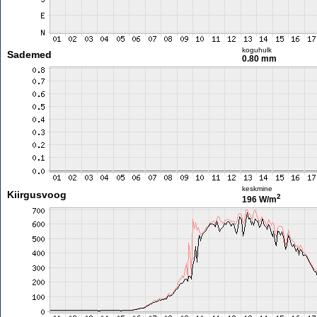
koguhulk
Sademed
0.80 mm
keskmine
Kiirgusvoog
2
196 W/m