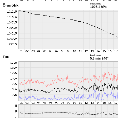
keskmine
Õhurõhk
1005.1 hPa
keskmine
Tuul
5.3 m/s
240°