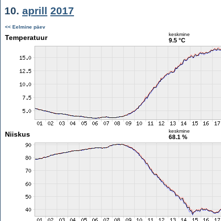
10.
aprill
2017
<< Eelmine päev
keskmine
Temperatuur
9.5 °C
keskmine
Niiskus
68.1 %