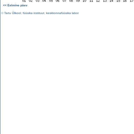
<< Eelmine päev
©
Tartu Ülikool
,
füüsika instituut
,
keskkonnafüüsika labor