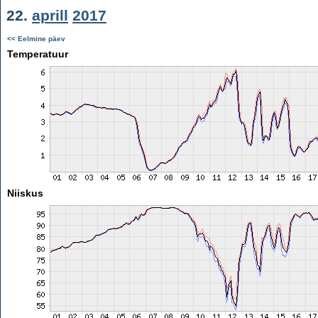
22.
aprill
2017
<< Eelmine päev
Temperatuur
Niiskus