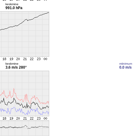
keskmine
991.0 hPa
keskmine
miinimum
3.6 m/s
280°
0.0 m/s