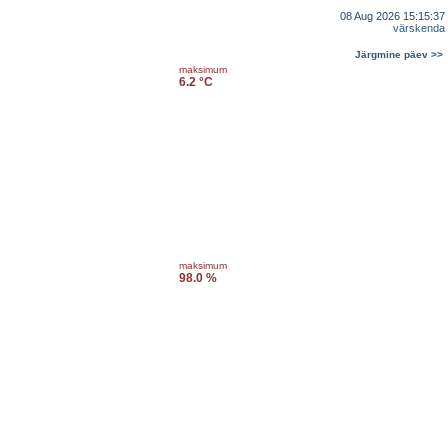
08 Aug 2026 15:15:37
värskenda
Järgmine päev >>
maksimum
6.2 °C
maksimum
98.0 %