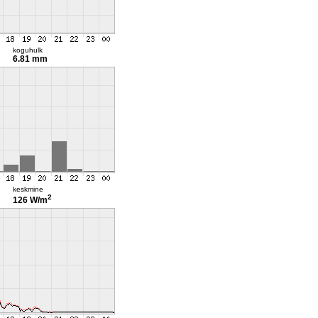
koguhulk
6.81 mm
keskmine
2
126 W/m