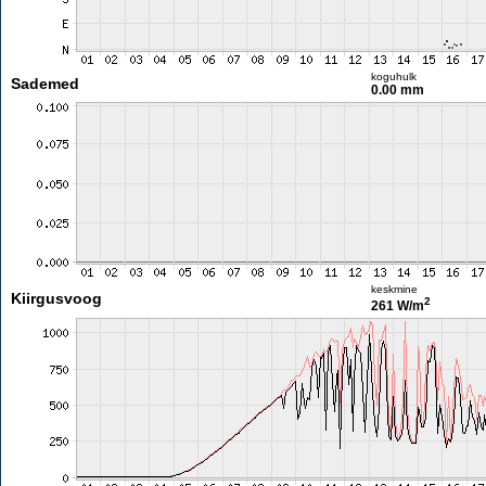
koguhulk
Sademed
0.00 mm
keskmine
Kiirgusvoog
2
261 W/m