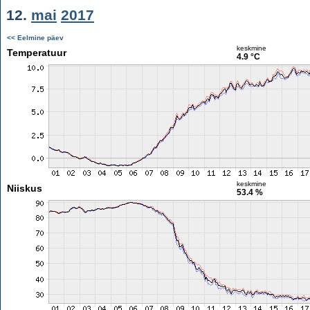
12.
mai
2017
<< Eelmine päev
keskmine
Temperatuur
4.9 °C
keskmine
Niiskus
53.4 %