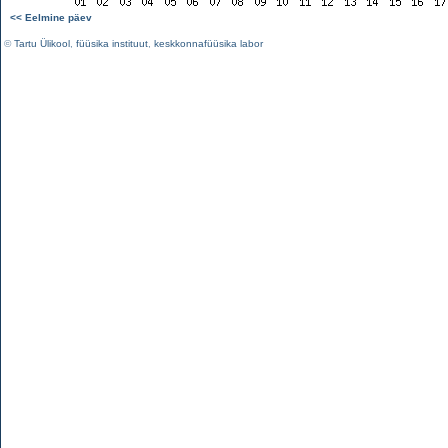
<< Eelmine päev
©
Tartu Ülikool
,
füüsika instituut
,
keskkonnafüüsika labor