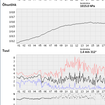
keskmine
Õhurõhk
1015.0 hPa
keskmine
Tuul
1.4 m/s
312°