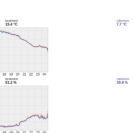
keskmine
miinimum
15.4 °C
7.7 °C
keskmine
miinimum
51.2 %
30.9 %