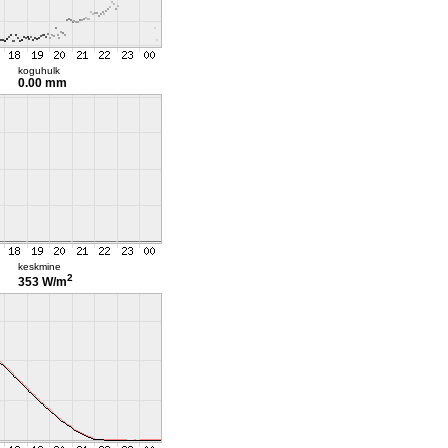
koguhulk
0.00 mm
keskmine
2
353 W/m