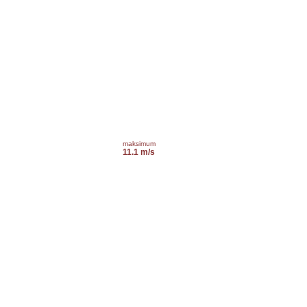
maksimum
11.1 m/s