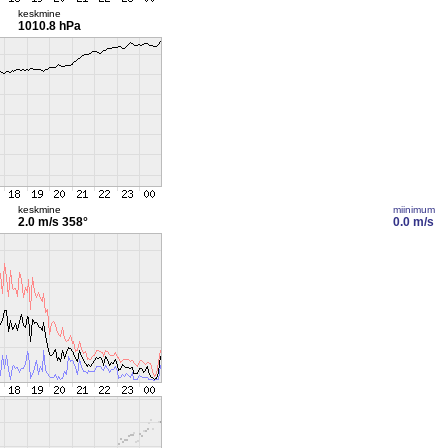
keskmine
1010.8 hPa
keskmine
miinimum
2.0 m/s
358°
0.0 m/s