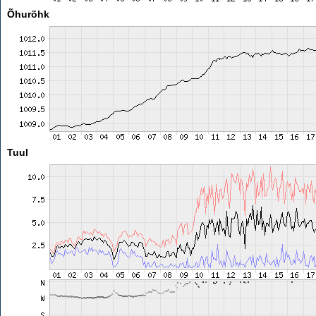
Õhurõhk
Tuul