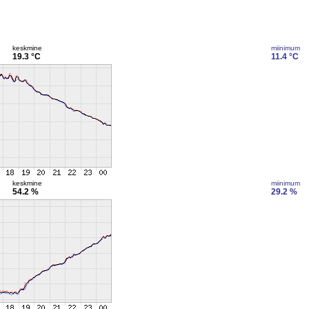
keskmine
miinimum
19.3 °C
11.4 °C
keskmine
miinimum
54.2 %
29.2 %