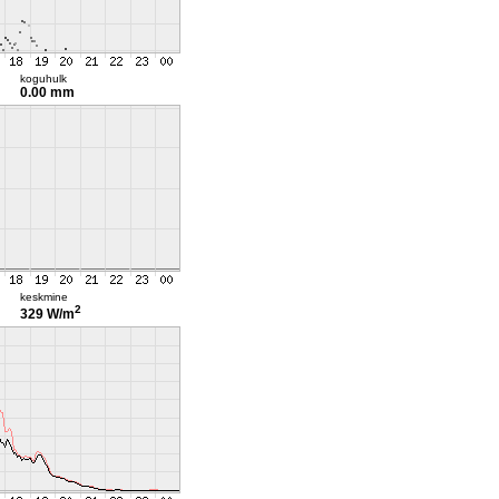
koguhulk
0.00 mm
keskmine
2
329 W/m