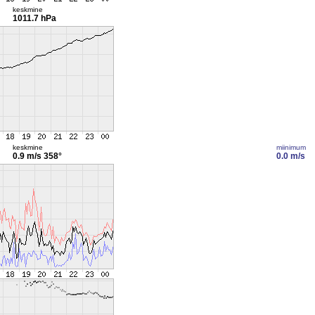
keskmine
1011.7 hPa
keskmine
miinimum
0.9 m/s
358°
0.0 m/s