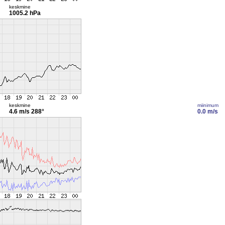
keskmine
1005.2 hPa
keskmine
miinimum
4.6 m/s
288°
0.0 m/s