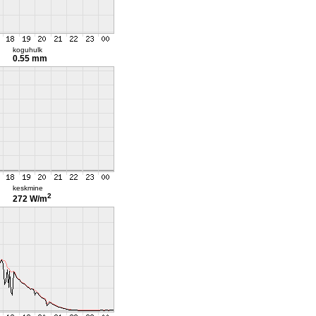
koguhulk
0.55 mm
keskmine
2
272 W/m