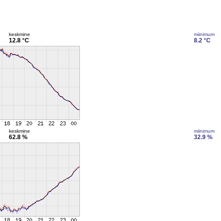
keskmine
miinimum
12.8 °C
8.2 °C
keskmine
miinimum
62.8 %
32.9 %