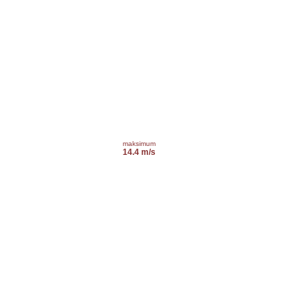
maksimum
14.4 m/s