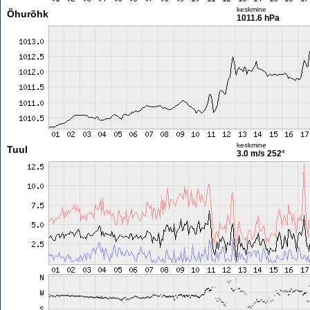
keskmine
Õhurõhk
1011.6 hPa
keskmine
Tuul
3.0 m/s
252°