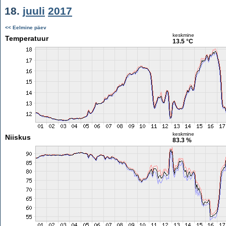
18.
juuli
2017
<< Eelmine päev
keskmine
Temperatuur
13.5 °C
keskmine
Niiskus
83.3 %