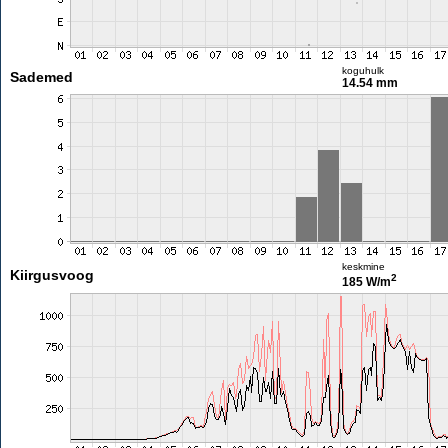
koguhulk
Sademed
14.54 mm
keskmine
Kiirgusvoog
2
185 W/m