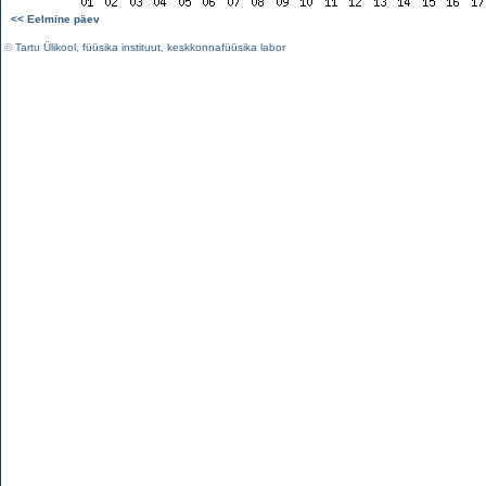
<< Eelmine päev
©
Tartu Ülikool
,
füüsika instituut
,
keskkonnafüüsika labor