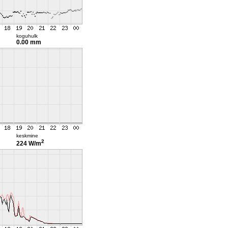
koguhulk
0.00 mm
keskmine
2
224 W/m