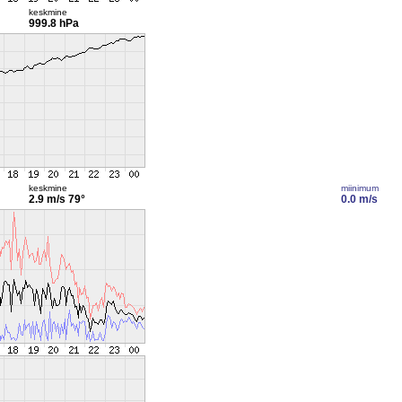
keskmine
999.8 hPa
keskmine
miinimum
2.9 m/s
79°
0.0 m/s