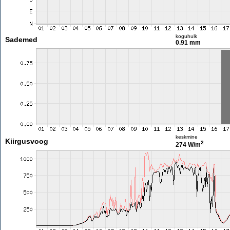
koguhulk
Sademed
0.91 mm
keskmine
Kiirgusvoog
2
274 W/m