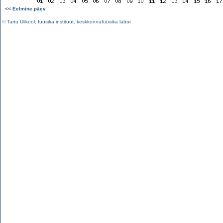
<< Eelmine päev
©
Tartu Ülikool
,
füüsika instituut
,
keskkonnafüüsika labor