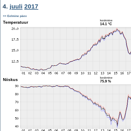
4.
juuli
2017
<< Eelmine päev
keskmine
Temperatuur
14.1 °C
keskmine
Niiskus
75.9 %