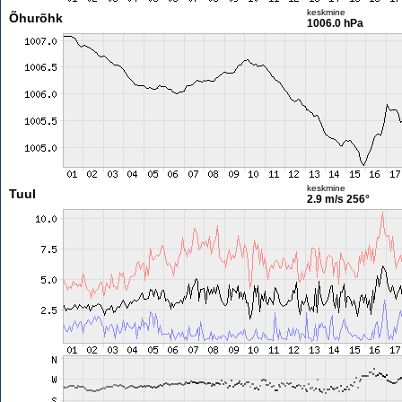
keskmine
Õhurõhk
1006.0 hPa
keskmine
Tuul
2.9 m/s
256°