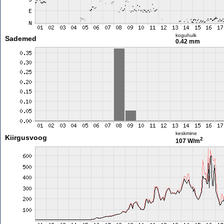
koguhulk
Sademed
0.42 mm
keskmine
Kiirgusvoog
2
107 W/m