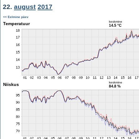
22.
august
2017
<< Eelmine päev
keskmine
Temperatuur
14.5 °C
keskmine
Niiskus
84.8 %