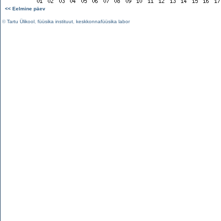
<< Eelmine päev
©
Tartu Ülikool
,
füüsika instituut
,
keskkonnafüüsika labor