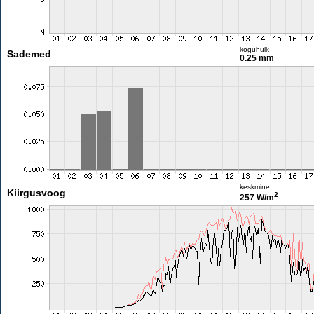
koguhulk
Sademed
0.25 mm
keskmine
Kiirgusvoog
2
257 W/m