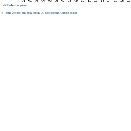
<< Eelmine päev
©
Tartu Ülikool
,
füüsika instituut
,
keskkonnafüüsika labor