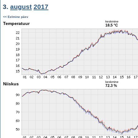
3.
august
2017
<< Eelmine päev
keskmine
Temperatuur
18.5 °C
keskmine
Niiskus
72.3 %