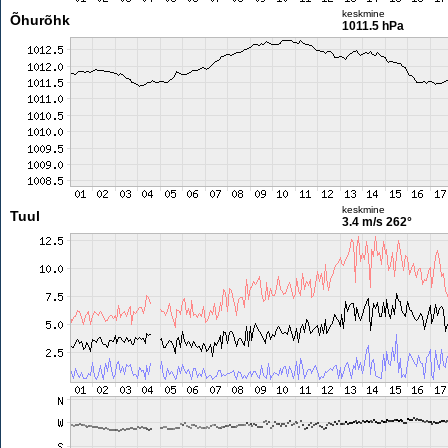
keskmine
Õhurõhk
1011.5 hPa
keskmine
Tuul
3.4 m/s
262°