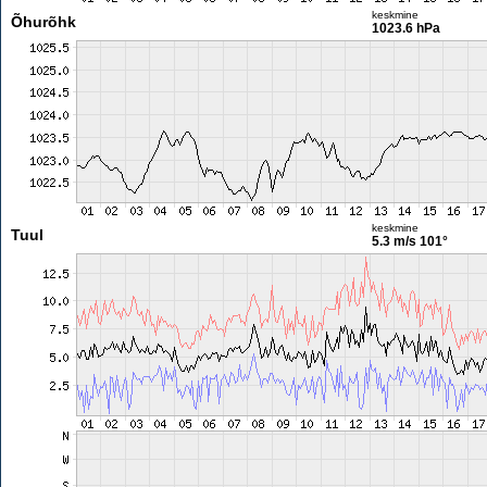
keskmine
Õhurõhk
1023.6 hPa
keskmine
Tuul
5.3 m/s
101°