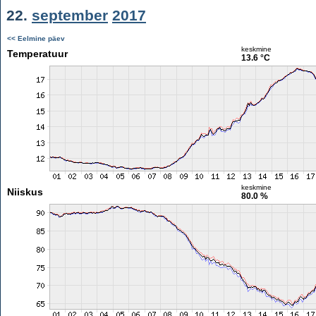
22.
september
2017
<< Eelmine päev
keskmine
Temperatuur
13.6 °C
keskmine
Niiskus
80.0 %