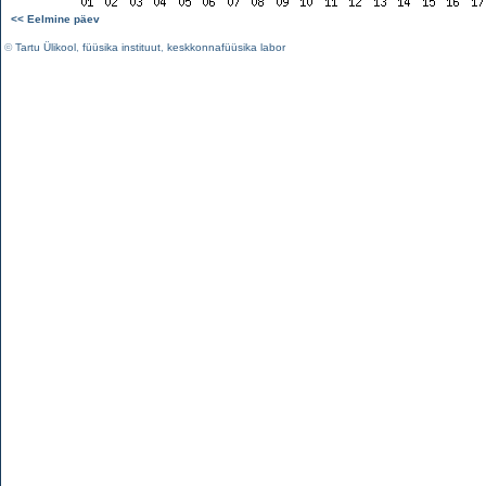
<< Eelmine päev
©
Tartu Ülikool
,
füüsika instituut
,
keskkonnafüüsika labor