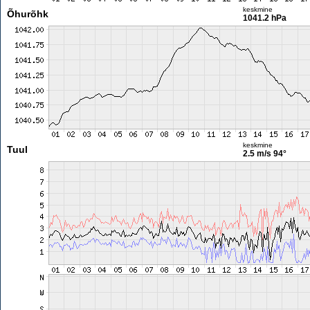
keskmine
Õhurõhk
1041.2 hPa
keskmine
Tuul
2.5 m/s
94°