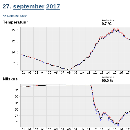
27.
september
2017
<< Eelmine päev
keskmine
Temperatuur
9.7 °C
keskmine
Niiskus
90.0 %