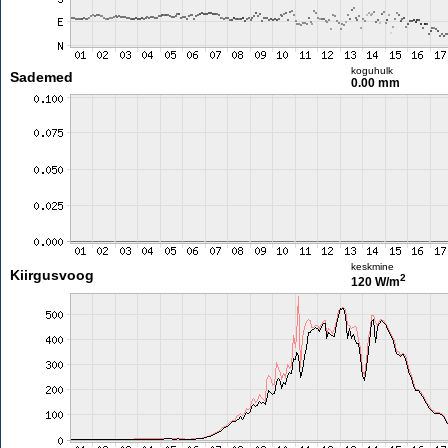
koguhulk
Sademed
0.00 mm
keskmine
Kiirgusvoog
2
120 W/m