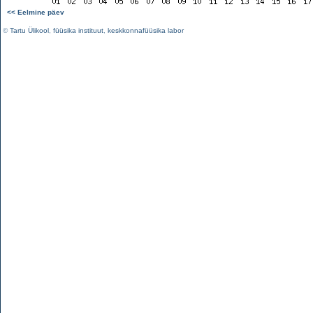
<< Eelmine päev
©
Tartu Ülikool
,
füüsika instituut
,
keskkonnafüüsika labor