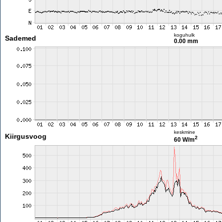
koguhulk
Sademed
0.00 mm
keskmine
Kiirgusvoog
2
60 W/m