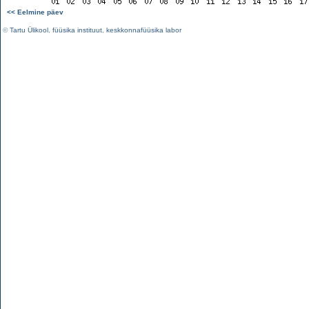
<< Eelmine päev
©
Tartu Ülikool
,
füüsika instituut
,
keskkonnafüüsika labor