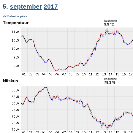
5.
september
2017
<< Eelmine päev
keskmine
Temperatuur
9.9 °C
keskmine
Niiskus
79.3 %