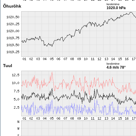
keskmine
Õhurõhk
1020.0 hPa
keskmine
Tuul
4.6 m/s
78°