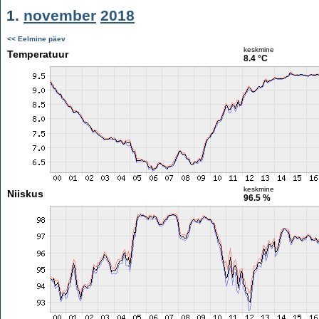
1.
november
2018
<< Eelmine päev
keskmine
Temperatuur
8.4 °C
keskmine
Niiskus
96.5 %