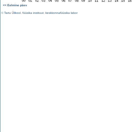
<< Eelmine päev
©
Tartu Ülikool
,
füüsika instituut
,
keskkonnafüüsika labor