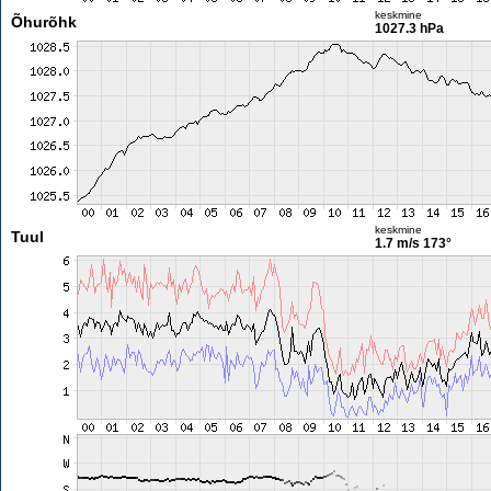
keskmine
Õhurõhk
1027.3 hPa
keskmine
Tuul
1.7 m/s
173°