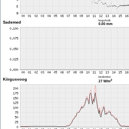
koguhulk
Sademed
0.00 mm
keskmine
Kiirgusvoog
2
27 W/m