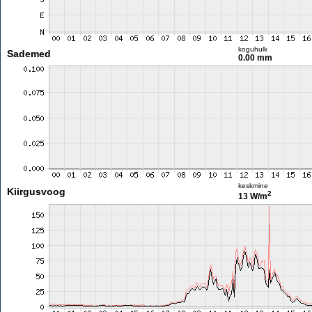
koguhulk
Sademed
0.00 mm
keskmine
Kiirgusvoog
2
13 W/m