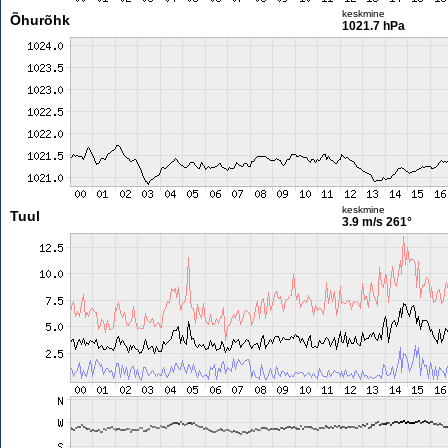
keskmine
Õhurõhk
1021.7 hPa
keskmine
Tuul
3.9 m/s
261°