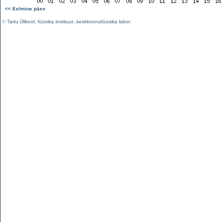
<< Eelmine päev
©
Tartu Ülikool
,
füüsika instituut
,
keskkonnafüüsika labor