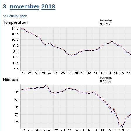
3.
november
2018
<< Eelmine päev
keskmine
Temperatuur
9.1 °C
keskmine
Niiskus
87.1 %